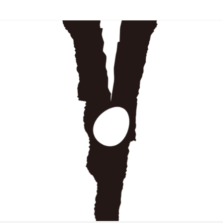
コ
ン
テ
ン
ツ
へ
ス
キ
ッ
プ