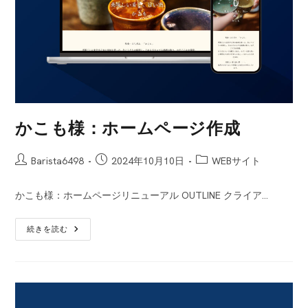
様：
ホ
ー
ム
ペ
ー
ジ
作
成
かこも様：ホームページ作成
投
投
投
Barista6498
2024年10月10日
WEBサイト
稿
稿
稿
者:
公
カ
かこも様：ホームページリニューアル OUTLINE クライア…
開
テ
日:
ゴ
か
続きを読む
リ
こ
ー:
も
様：
ホ
ー
ム
ペ
ー