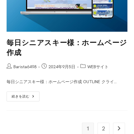
ジ
作
成
毎日シニアスキー様：ホームページ
作成
投
投
投
Barista6498
2024年9月5日
WEBサイト
稿
稿
稿
者:
公
カ
毎日シニアスキー様：ホームページ作成 OUTLINE クライ…
開
テ
日:
ゴ
毎
続きを読む
リ
日
ー:
シ
ニ
ア
ス
キ
ー
1
2
次のペ
様：