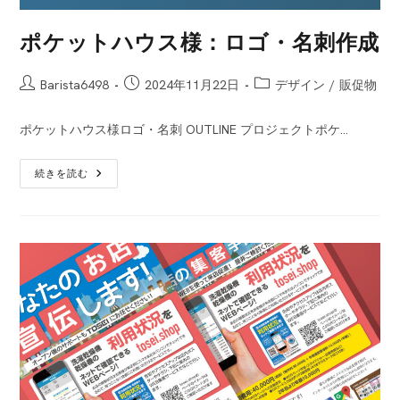
ポケットハウス様：ロゴ・名刺作成
投
投
投
Barista6498
2024年11月22日
デザイン
/
販促物
稿
稿
稿
者:
公
カ
ポケットハウス様ロゴ・名刺 OUTLINE プロジェクトポケ…
開
テ
日:
ゴ
ポ
続きを読む
リ
ケ
ー:
ッ
ト
ハ
ウ
ス
様：
ロ
ゴ・
名
刺
作
成