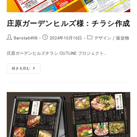
庄原ガーデンヒルズ様：チラシ作成
投
投
投
Barista6498
2024年10月16日
デザイン
/
販促物
稿
稿
稿
者:
公
カ
庄原ガーデンヒルズチラシ OUTLINE プロジェクト…
開
テ
日:
ゴ
庄
続きを読む
リ
原
ー:
ガ
ー
デ
ン
ヒ
ル
ズ
様：
チ
ラ
シ
作
成